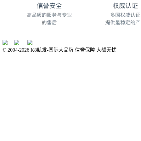
© 2004-
2026
K8凯发-国际大品牌 信誉保障 大额无忧