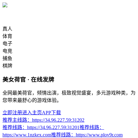
真人
体育
电子
电竞
捕鱼
棋牌
美女荷官 · 在线发牌
全网最美荷官，倾情出演，极致视觉盛宴，多元游戏种类，为
您带来最舒心的游戏体验。
立即注册
进入主页
APP下载
推荐主线路：
https://34.96.227.59:31202
推荐线路：
https://34.96.227.59:31201
推荐线路：
https://www.1nzkex.com
推荐线路：
https://www.plov9r.com