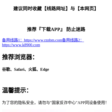
建议同时收藏【线路网址】与【本网页】
推荐『下载APP』 防止迷路
备用线路
1
：
https://www.rznbm.com
备用线路
2
：
https://www.k8900.com
推荐浏览器：
谷歌、Safari、火狐、Edge
温馨提示：
为了您的隐私安全，请勿与"国家反诈中心"APP同设备使用！