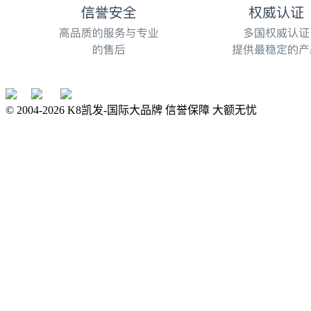
© 2004-
2026
K8凯发-国际大品牌 信誉保障 大额无忧