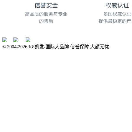
© 2004-
2026
K8凯发-国际大品牌 信誉保障 大额无忧