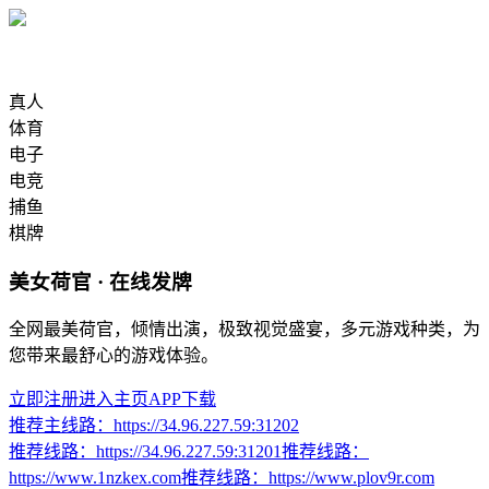
真人
体育
电子
电竞
捕鱼
棋牌
美女荷官 · 在线发牌
全网最美荷官，倾情出演，极致视觉盛宴，多元游戏种类，为
您带来最舒心的游戏体验。
立即注册
进入主页
APP下载
推荐主线路：
https://34.96.227.59:31202
推荐线路：
https://34.96.227.59:31201
推荐线路：
https://www.1nzkex.com
推荐线路：
https://www.plov9r.com