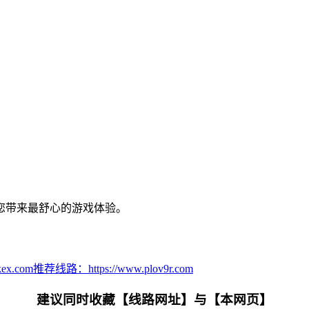
您带来最舒心的游戏体验。
kex.com
推荐线路：
https://www.plov9r.com
建议同时收藏【线路网址】与【本网页】