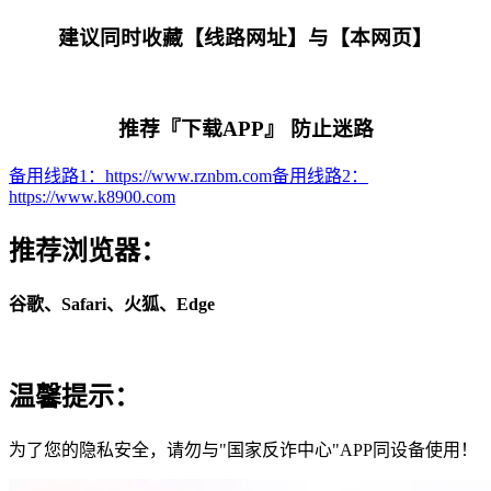
建议同时收藏【线路网址】与【本网页】
推荐『下载APP』 防止迷路
备用线路
1
：
https://www.rznbm.com
备用线路
2
：
https://www.k8900.com
推荐浏览器：
谷歌、Safari、火狐、Edge
温馨提示：
为了您的隐私安全，请勿与"国家反诈中心"APP同设备使用！