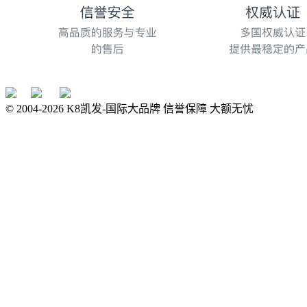
© 2004-
2026
K8凯发-国际大品牌 信誉保障 大额无忧